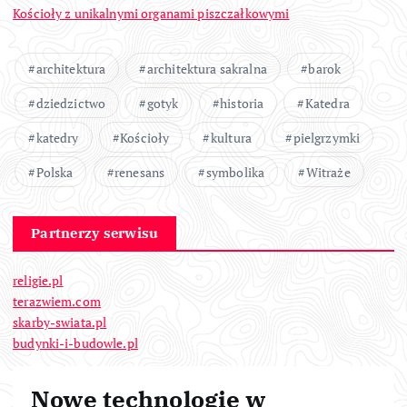
Kościoły z unikalnymi organami piszczałkowymi
architektura
architektura sakralna
barok
dziedzictwo
gotyk
historia
Katedra
katedry
Kościoły
kultura
pielgrzymki
Polska
renesans
symbolika
Witraże
Partnerzy serwisu
religie.pl
terazwiem.com
skarby-swiata.pl
budynki-i-budowle.pl
Nowe technologie w