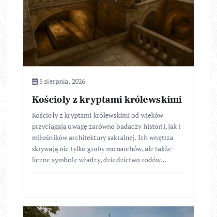
5 sierpnia, 2026
Kościoły z kryptami królewskimi
Kościoły z kryptami królewskimi od wieków
przyciągają uwagę zarówno badaczy historii, jak i
miłośników architektury sakralnej. Ich wnętrza
skrywają nie tylko groby monarchów, ale także
liczne symbole władzy, dziedzictwo rodów…