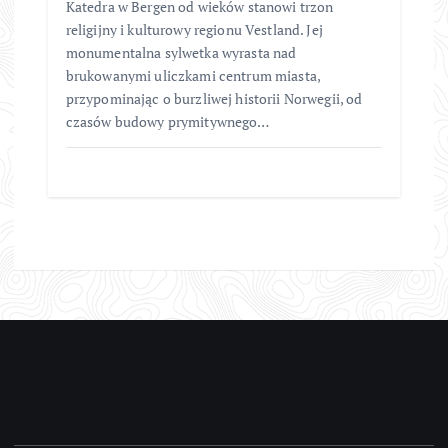
Katedra w Bergen od wieków stanowi trzon
religijny i kulturowy regionu Vestland. Jej
monumentalna sylwetka wyrasta nad
brukowanymi uliczkami centrum miasta,
przypominając o burzliwej historii Norwegii, od
czasów budowy prymitywnego…