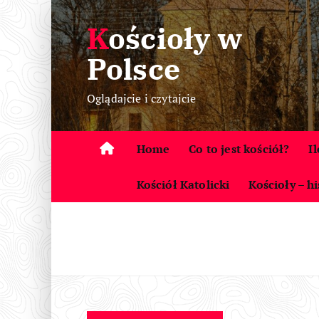
S
Kościoły w
k
i
Polsce
p
t
Oglądajcie i czytajcie
o
c
o
Home
Co to jest kościół?
I
n
t
Kościół Katolicki
Kościoły – hi
e
n
t