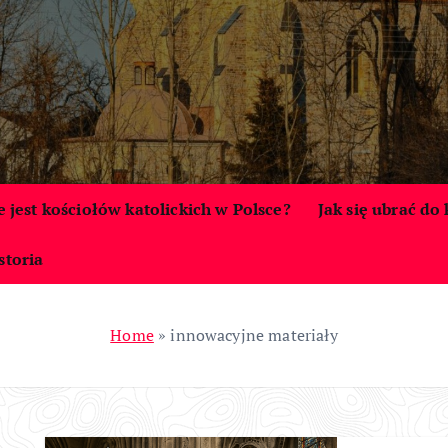
le jest kościołów katolickich w Polsce?
Jak się ubrać do
storia
Home
»
innowacyjne materiały