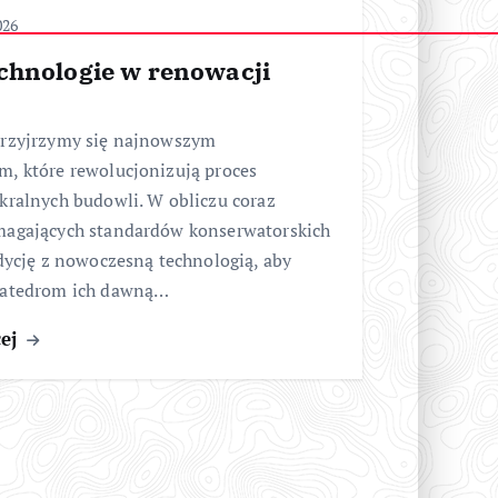
026
chnologie w renowacji
przyjrzymy się najnowszym
m, które rewolucjonizują proces
kralnych budowli. W obliczu coraz
magających standardów konserwatorskich
adycję z nowoczesną technologią, aby
katedrom ich dawną…
cej