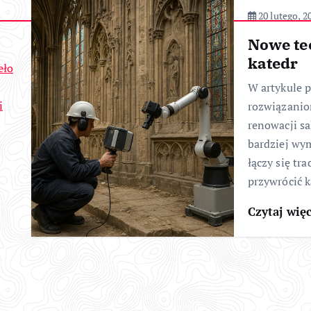
20 lutego, 2
Nowe te
katedr
eło
W artykule 
i
rozwiązanio
renowacji sa
bardziej wy
łączy się tr
przywrócić 
Czytaj wię