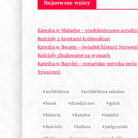
Najnowsze wpisy
Katedra w Maladze – niedokończone arcydzi
Kościoły z kryptami królewskimi
Katedra w Bergen – świadek historii Norwegi
Kościoły zbudowane na wyspach
Katedra w Bazylei – romańsko-gotycka perła
Szwajcarii
architektura
architektura sakralna
barok
dziedzictwo
gotyk
historia
Katedra
katedry
Kościoły
kultura
pielgrzymki