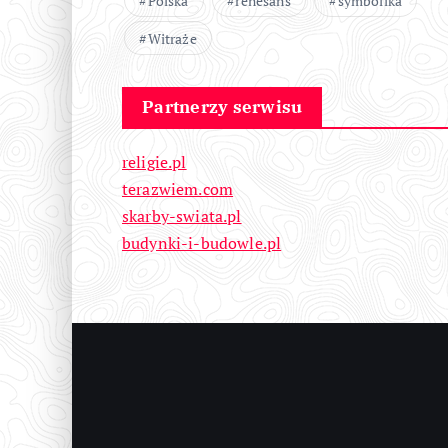
Polska
renesans
symbolika
Witraże
Partnerzy serwisu
religie.pl
terazwiem.com
skarby-swiata.pl
budynki-i-budowle.pl