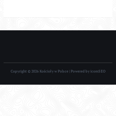
Copyright © 2026 Kościoły w Polsce | Powered by icomSEO