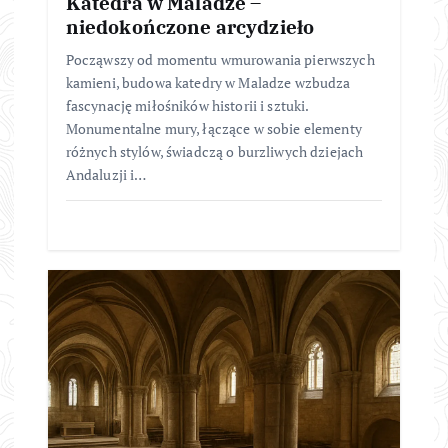
Katedra w Maladze –
niedokończone arcydzieło
Począwszy od momentu wmurowania pierwszych
kamieni, budowa katedry w Maladze wzbudza
fascynację miłośników historii i sztuki.
Monumentalne mury, łączące w sobie elementy
różnych stylów, świadczą o burzliwych dziejach
Andaluzji i…