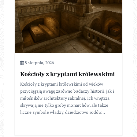
5 sierpnia, 2026
Kościoły z kryptami królewskimi
Kościoły z kryptami królewskimi od wieków
przyciągają uwagę zarówno badaczy historii, jak i
miłośników architektury sakralnej. Ich wnętrza
skrywają nie tylko groby monarchów, ale także
liczne symbole władzy, dziedzictwo rodów…