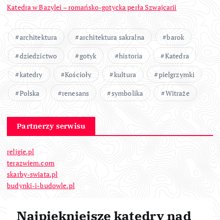
Katedra w Bazylei – romańsko-gotycka perła Szwajcarii
architektura
architektura sakralna
barok
dziedzictwo
gotyk
historia
Katedra
katedry
Kościoły
kultura
pielgrzymki
Polska
renesans
symbolika
Witraże
Partnerzy serwisu
religie.pl
terazwiem.com
skarby-swiata.pl
budynki-i-budowle.pl
Najpiękniejsze katedry nad