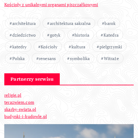
Kościoły z unikalnymi organami piszczałkowymi
architektura
architektura sakralna
barok
dziedzictwo
gotyk
historia
Katedra
katedry
Kościoły
kultura
pielgrzymki
Polska
renesans
symbolika
Witraże
Partnerzy serwisu
religie.pl
terazwiem.com
skarby-swiata.pl
budynki-i-budowle.pl