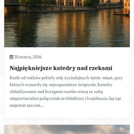
28 marca, 2026
Najpiękniejsze katedry nad rzekami
Rzeki od wieków pełniły rolę życiodajnych tętnic miast, przy
których wznosiły się najwspanialsze świątynie. Katedry
zlokalizowane nad brzegami nurtów niosą ze sobą
niepowtarzalne połączenie architektury i krajobrazu, łącząc
majestat sacrum…