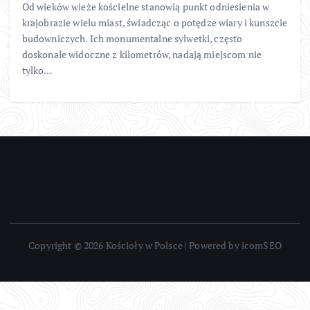
Od wieków wieże kościelne stanowią punkt odniesienia w
krajobrazie wielu miast, świadcząc o potędze wiary i kunszcie
budowniczych. Ich monumentalne sylwetki, często
doskonale widoczne z kilometrów, nadają miejscom nie
tylko…
Copyright © 2026 Kościoły w Polsce | Powered by icomSEO