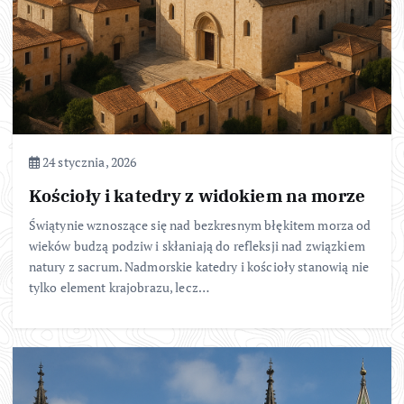
24 stycznia, 2026
Kościoły i katedry z widokiem na morze
Świątynie wznoszące się nad bezkresnym błękitem morza od
wieków budzą podziw i skłaniają do refleksji nad związkiem
natury z sacrum. Nadmorskie katedry i kościoły stanowią nie
tylko element krajobrazu, lecz…