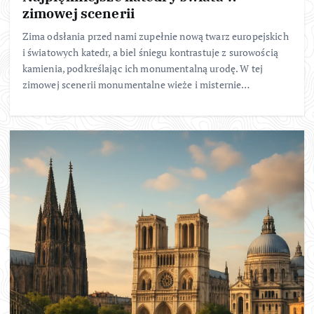
zimowej scenerii
Zima odsłania przed nami zupełnie nową twarz europejskich
i światowych katedr, a biel śniegu kontrastuje z surowością
kamienia, podkreślając ich monumentalną urodę. W tej
zimowej scenerii monumentalne wieże i misternie…