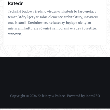
katedr
Techniki budowy średniowiecznych katedr to fascynujący
temat, który łączy w sobie elementy architektury, inżynierii
oraz historii. Średniowieczne katedry, będące nie tylko
miejscami kultu, ale również symbolami władzy i prestiżu,
stanowią…
Copyright © 2026 Kościoły w Polsce | Powered by icomSEO