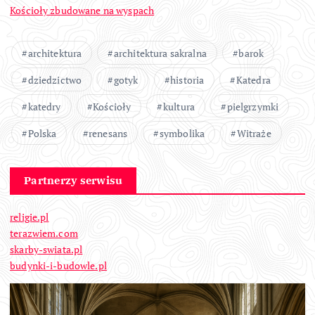
Kościoły zbudowane na wyspach
architektura
architektura sakralna
barok
dziedzictwo
gotyk
historia
Katedra
katedry
Kościoły
kultura
pielgrzymki
Polska
renesans
symbolika
Witraże
Partnerzy serwisu
religie.pl
terazwiem.com
skarby-swiata.pl
budynki-i-budowle.pl