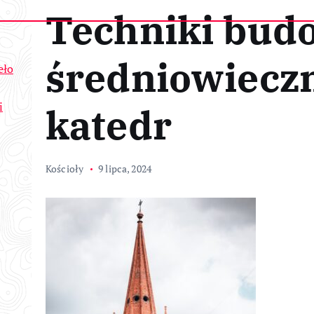
Techniki bud
średniowiecz
eło
i
katedr
Kościoły
9 lipca, 2024