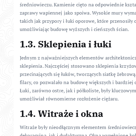
średniowieczu. Kamienie cięto na odpowiednie kszta
zaprawy wapiennej jako spoiwa. Wysokie mury wymag
takich jak przypory i łuki oporowe, które przenosiły 
umożliwiając budowę wyższych i cieńszych ścian.
1.3. Sklepienia i łuki
Jednym z najważniejszych elementów architektonicz
sklepienia. Najczęściej stosowano sklepienia krzyżo
przecinających się łuków, tworzących siatkę żebrową.
filary, co pozwalało na budowę większych i bardziej
Łuki, zarówno ostre, jak i półkoliste, były kluczo
umożliwiał równomierne rozłożenie ciężaru.
1.4. Witraże i okna
Witraże były nieodłącznym elementem średniowieczn
dekoracyjną, jak i dydaktyczną. Okna wypełnione k