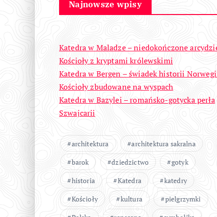
Najnowsze wpisy
Katedra w Maladze – niedokończone arcydzi
Kościoły z kryptami królewskimi
Katedra w Bergen – świadek historii Norwegi
Kościoły zbudowane na wyspach
Katedra w Bazylei – romańsko-gotycka perła
Szwajcarii
architektura
architektura sakralna
barok
dziedzictwo
gotyk
historia
Katedra
katedry
Kościoły
kultura
pielgrzymki