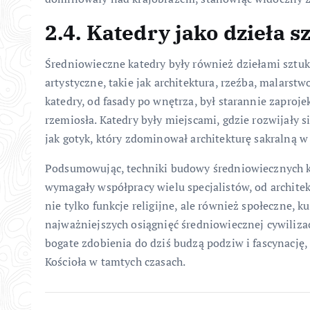
2.4. Katedry jako dzieła s
Średniowieczne katedry były również dziełami sztuki
artystyczne, takie jak architektura, rzeźba, malarst
katedry, od fasady po wnętrza, był starannie zapro
rzemiosła. Katedry były miejscami, gdzie rozwijały si
jak gotyk, który zdominował architekturę sakralną 
Podsumowując, techniki budowy średniowiecznych k
wymagały współpracy wielu specjalistów, od archite
nie tylko funkcje religijne, ale również społeczne, k
najważniejszych osiągnięć średniowiecznej cywiliza
bogate zdobienia do dziś budzą podziw i fascynację
Kościoła w tamtych czasach.