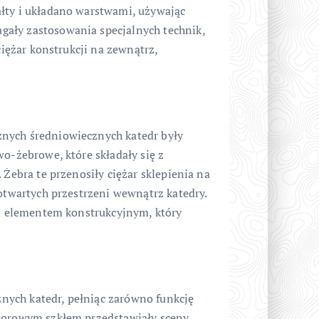
łty i układano warstwami, używając
ały zastosowania specjalnych technik,
ciężar konstrukcji na zewnątrz,
nych średniowiecznych katedr były
wo-żebrowe, które składały się z
 Żebra te przenosiły ciężar sklepienia na
 otwartych przestrzeni wewnątrz katedry.
wym elementem konstrukcyjnym, który
ych katedr, pełniąc zarówno funkcję
olorowym szkłem przedstawiały sceny