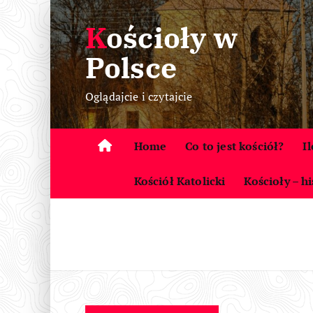
S
Kościoły w
k
i
Polsce
p
t
Oglądajcie i czytajcie
o
c
o
Home
Co to jest kościół?
I
n
t
Kościół Katolicki
Kościoły – hi
e
n
t