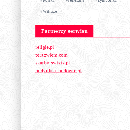
Polska
renesans
symbolika
Witraże
Partnerzy serwisu
religie.pl
terazwiem.com
skarby-swiata.pl
budynki-i-budowle.pl