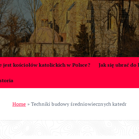
le jest kościołów katolickich w Polsce?
Jak się ubrać do
storia
Home
»
Techniki budowy średniowiecznych katedr