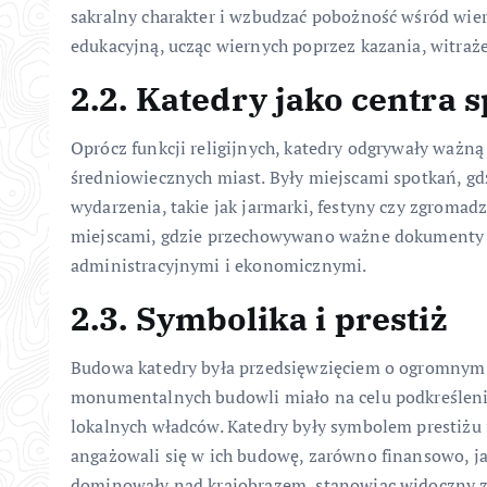
sakralny charakter i wzbudzać pobożność wśród wier
edukacyjną, ucząc wiernych poprzez kazania, witraże
2.2. Katedry jako centra 
Oprócz funkcji religijnych, katedry odgrywały ważną
średniowiecznych miast. Były miejscami spotkań, gd
wydarzenia, takie jak jarmarki, festyny czy zgromad
miejscami, gdzie przechowywano ważne dokumenty i 
administracyjnymi i ekonomicznymi.
2.3. Symbolika i prestiż
Budowa katedry była przedsięwzięciem o ogromnym
monumentalnych budowli miało na celu podkreślenie
lokalnych władców. Katedry były symbolem prestiżu
angażowali się w ich budowę, zarówno finansowo, jak
dominowały nad krajobrazem, stanowiąc widoczny z