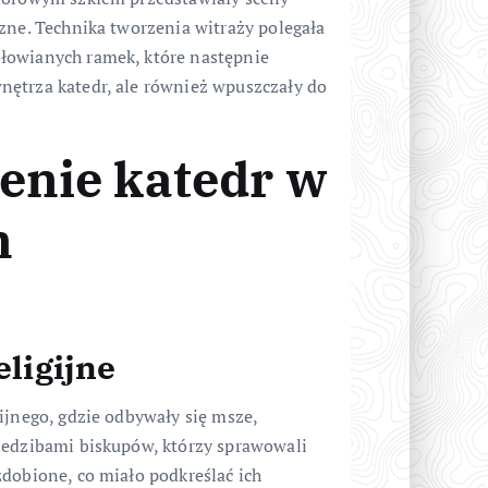
zne. Technika tworzenia witraży polegała
łowianych ramek, które następnie
nętrza katedr, ale również wpuszczały do
zenie katedr w
m
eligijne
ijnego, gdzie odbywały się msze,
iedzibami biskupów, którzy sprawowali
dobione, co miało podkreślać ich