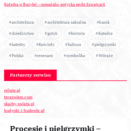
Katedra w Bazylei – romańsko-gotycka perła Szwajcarii
architektura
architektura sakralna
barok
dziedzictwo
gotyk
historia
Katedra
katedry
Kościoły
kultura
pielgrzymki
Polska
renesans
symbolika
Witraże
Partnerzy serwisu
religie.pl
terazwiem.com
skarby-swiata.pl
budynki-i-budowle.pl
Procesje i pielgrzymki –