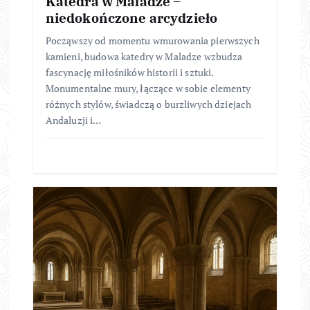
Katedra w Maladze –
niedokończone arcydzieło
Począwszy od momentu wmurowania pierwszych
kamieni, budowa katedry w Maladze wzbudza
fascynację miłośników historii i sztuki.
Monumentalne mury, łączące w sobie elementy
różnych stylów, świadczą o burzliwych dziejach
Andaluzji i…