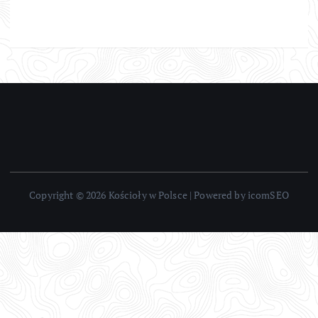
Copyright © 2026 Kościoły w Polsce | Powered by icomSEO