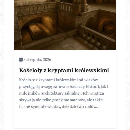
5 sierpnia, 2026
Kościoły z kryptami królewskimi
Kościoły z kryptami królewskimi od wieków
przyciągają uwagę zarówno badaczy historii, jak i
miłośników architektury sakralnej. Ich wnętrza
skrywają nie tylko groby monarchów, ale także
liczne symbole władzy, dziedzictwo rodów…